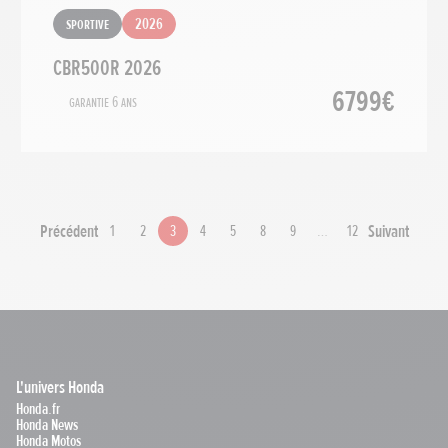
Sportive
2026
CBR500R 2026
6799€
Garantie 6 ans
Précédent
Suivant
1
2
3
4
5
8
9
…
12
L'univers Honda
Honda.fr
Honda News
Honda Motos