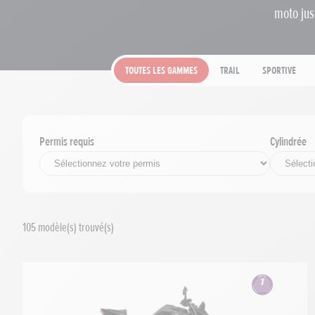
moto jus
Toutes les gammes
Trail
Sportive
Permis requis
Cylindrée
105
modèle(s) trouvé(s)