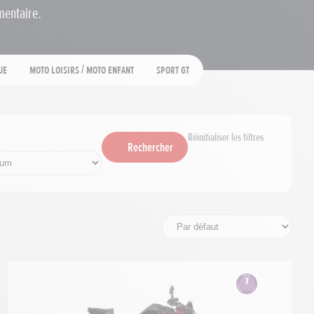
mentaire.
ue
Moto loisirs / moto enfant
Sport GT
Réinitialiser les filtres
Rechercher