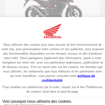
Roadster
2026
CB750 Hornet 35kW 2026
7990€
Garantie 6 ans