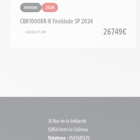
Sportive
2024
CBR1000RR-R Fireblade SP 2024
26749€
Garantie 6 ans
36 Rue de la Solidarité
12850 Onet-Le-Château
Téléphone :
0565681270