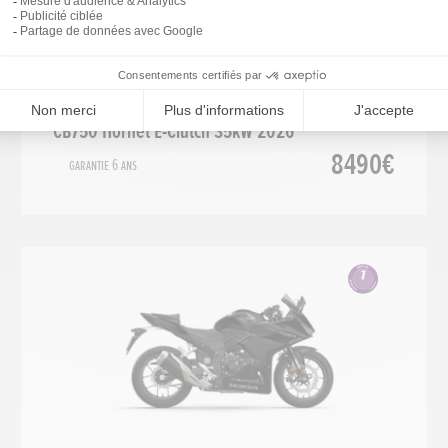
Roadster
2026
CB750 Hornet E-Clutch 35kW 2026
8490€
Garantie 6 ans